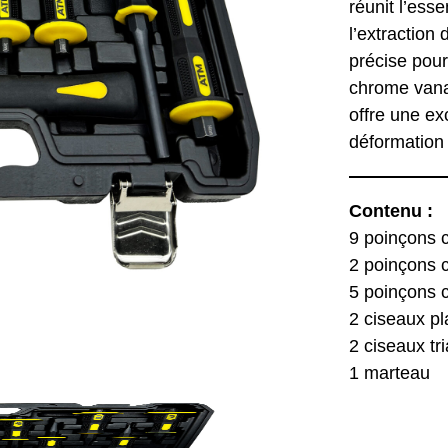
réunit l’ess
l’extraction
précise pour
chrome vana
offre une ex
déformation 
Contenu :
9 poinçons c
2 poinçons 
5 poinçons c
2 ciseaux pl
2 ciseaux tr
1 marteau