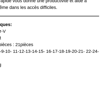
apide vous donne une productivité et aide à
me dans les accès difficiles.
iques:
r-V
t
ièces : 21pièces
-8-9-10- 11-12-13-14-15- 16-17-18-19-20-21- 22-24-
g