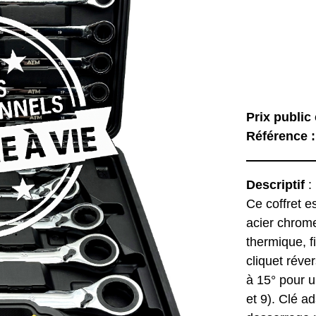
Prix public 
Référence 
Descriptif
:
Ce coffret e
acier chrom
thermique, 
cliquet réve
à 15° pour u
et 9). Clé a