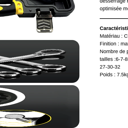
desserrage r
optimisée mê
Caractérist
Matériau : C
Finition : ma
Nombre de p
tailles :6-7
27-30-32
Poids : 7.5k